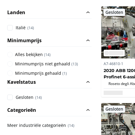
Landen
Gesloten
Italië
(14)
Minimumprijs
Alles bekijken
(
14
)
Minimumprijs niet gehaald
A7-46810-1
(
13
)
2020 ABB 1200
Minimumprijs gehaald
(
1
)
Profinet 6-ass
Kavelstatus
antropomorfe 
Gesloten
(14)
Gesloten
Categorieën
Meer industriële categorieën
(14)