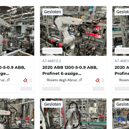
Gesloten
Geslo
A7-46810-2
A7-4681
-5-0.9 ABB,
2020 ABB 1200-5-0.9 ABB,
2020 A
ige
Profinet 6-assige
Profin
robot type IRB
antropomorfe robot type IRB
antrop
Roseto degli Abruzzi,
IT
Roseto degli Abruzzi,
IT
Gesloten
Geslo