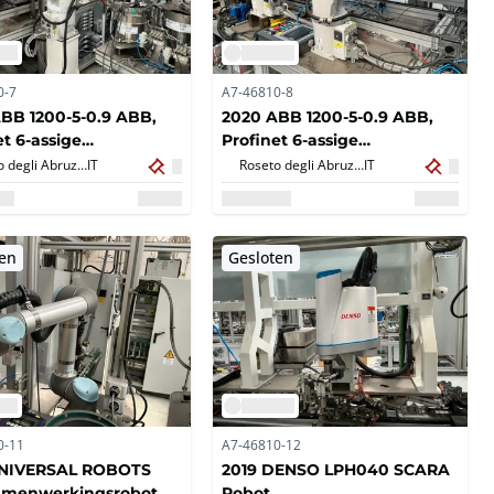
0-7
A7-46810-8
BB 1200-5-0.9 ABB,
2020 ABB 1200-5-0.9 ABB,
et 6-assige
Profinet 6-assige
omorfe robot type IRB
antropomorfe robot type IRB
Roseto degli Abruzzi,
IT
Roseto degli Abruzzi,
IT
ten
Gesloten
0-11
A7-46810-12
UNIVERSAL ROBOTS
2019 DENSO LPH040 SCARA
amenwerkingsrobot
Robot