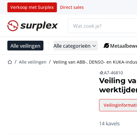
Verkoop met Surplex
Direct sales
Zoekbalk
Startpagina
Alle veilingen
Alle categorieën
Metaalbewe
Startpagina
Alle veilingen
Veiling van ABB-, DENSO- en KUKA-indust
A7-46810
Veiling v
werktijde
Veilinginformat
14 kavels