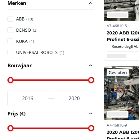
Merken
ABB
(10)
A7-46810-5
DENSO
(2)
2020 ABB 1200
Profinet 6-ass
KUKA
(1)
antropomorfe 
UNIVERSAL ROBOTS
(1)
Bouwjaar
Gesloten
Prijs (€)
A7-46810-9
2020 ABB 1200
Profinet 6-ass