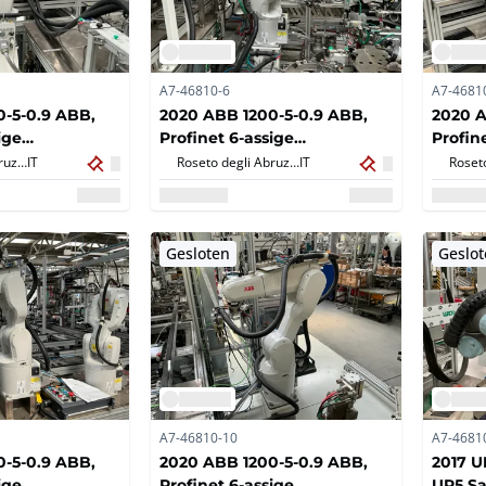
A7-46810-6
A7-4681
-5-0.9 ABB,
2020 ABB 1200-5-0.9 ABB,
2020 A
ige
Profinet 6-assige
Profin
robot type IRB
antropomorfe robot type IRB
antrop
Roseto degli Abruzzi,
IT
Roseto degli Abruzzi,
IT
Gesloten
Geslo
A7-46810-10
A7-4681
-5-0.9 ABB,
2020 ABB 1200-5-0.9 ABB,
2017 
ige
Profinet 6-assige
UR5 S