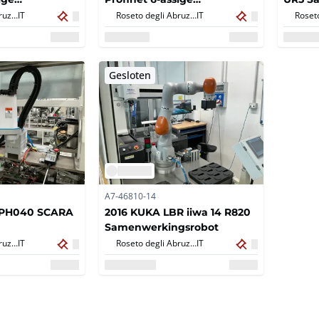
robot type IRB
antropomorfe robot type IRB
Roseto degli Abruzzi,
IT
Roseto degli Abruzzi,
IT
Gesloten
A7-46810-14
LPH040 SCARA
2016 KUKA LBR iiwa 14 R820
Samenwerkingsrobot
Roseto degli Abruzzi,
IT
Roseto degli Abruzzi,
IT