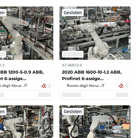
ten
Gesloten
0-3
A7-46810-4
BB 1200-5-0.9 ABB,
2020 ABB 1600-10-1.2 ABB,
et 6-assige
Profinet 6-assige
omorfe robot type IRB
antropomorfe robot type IRB
Roseto degli Abruzzi,
IT
Roseto degli Abruzzi,
IT
ten
Gesloten