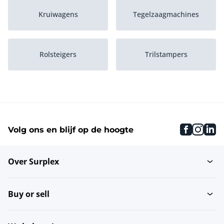
Kruiwagens
Tegelzaagmachines
Rolsteigers
Trilstampers
Betonmixers
Heteluchtkanonnen
faceboo
inst
li
Volg ons en blijf op de hoogte
Rijplaten
Steigerplanken
Over Surplex
Bouwlampen
Krachtstroom kabels
Buy or sell
Ladders en trappen
Heaters