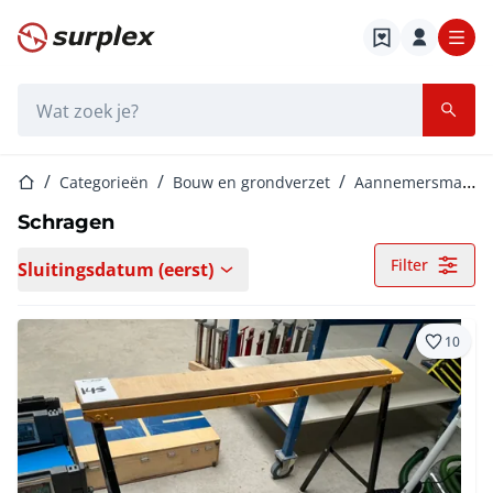
Startpagina
Zoekbalk
Startpagina
Categorieën
Bouw en grondverzet
Aannemersmateriaal
Schragen
Filter
Sluitingsdatum (eerst)
10