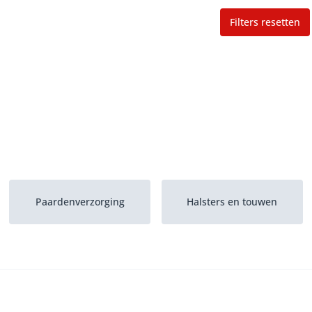
Filters resetten
Paardenverzorging
Halsters en touwen