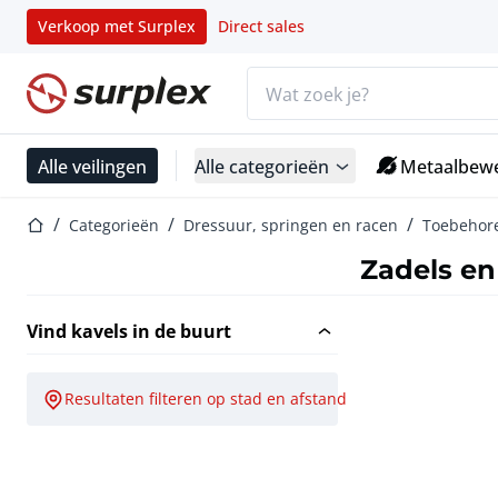
Verkoop met Surplex
Direct sales
Zoekbalk
Startpagina
Alle veilingen
Alle categorieën
Metaalbewe
Startpagina
Categorieën
Dressuur, springen en racen
Toebehor
Zadels e
Vind kavels in de buurt
Resultaten filteren op stad en afstand