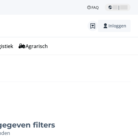
|
FAQ
Inloggen
istiek
Agrarisch
egeven filters
nden