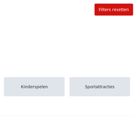
Filters resetten
Kinderspelen
Sportattracties