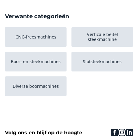
Verwante categorieën
Verticale beitel
CNC-freesmachines
steekmachine
Boor- en steekmachines
Slotsteekmachines
Diverse boormachines
faceboo
inst
li
Volg ons en blijf op de hoogte