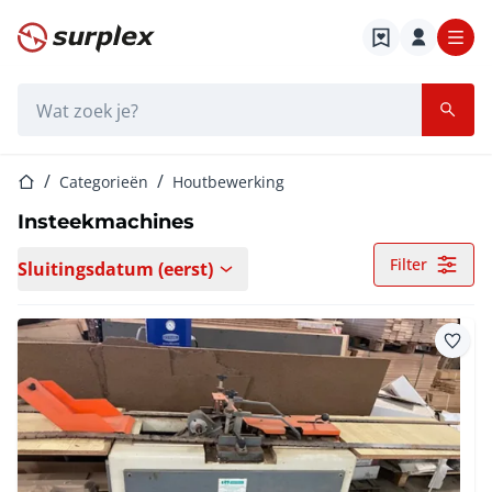
Startpagina
Zoekbalk
Startpagina
Categorieën
Houtbewerking
Insteekmachines
Filter
Sluitingsdatum (eerst)