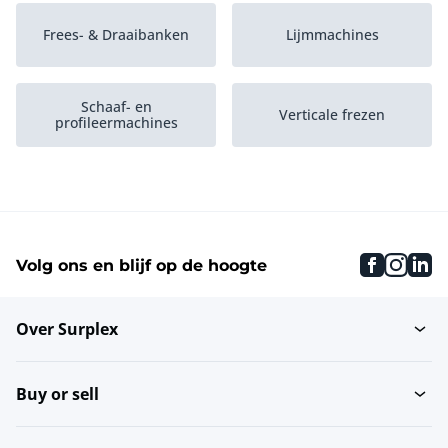
Frees- & Draaibanken
Lijmmachines
Schaaf- en
Verticale frezen
profileermachines
Zaagmachines
Hout en plaatmateriaal
faceboo
inst
li
Volg ons en blijf op de hoogte
Boor- & deuvelmachines
Vlakbanken
Over Surplex
Machineonderdelen,
Machinegereedschap
gereedschappen...
Buy or sell
Houtoppervlaktebehandeling
Banderolleermachines