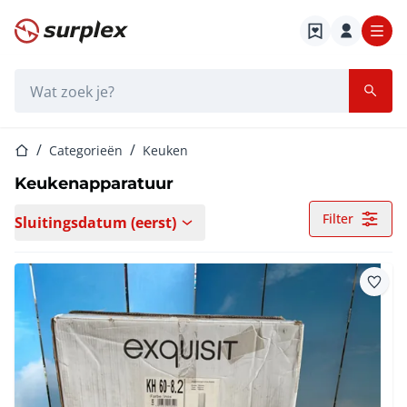
Startpagina
Zoekbalk
Startpagina
Categorieën
Keuken
Keukenapparatuur
Filter
Sluitingsdatum (eerst)