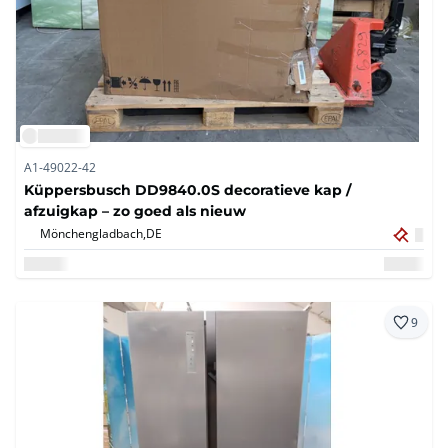
A1-49022-42
Küppersbusch DD9840.0S decoratieve kap /
afzuigkap – zo goed als nieuw
Mönchengladbach,
DE
9