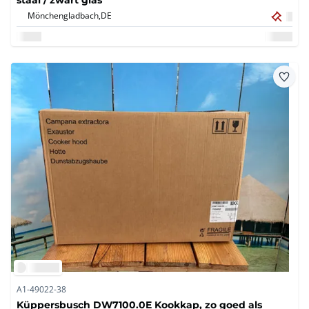
Mönchengladbach,
DE
A1-49022-38
Küppersbusch DW7100.0E Kookkap, zo goed als