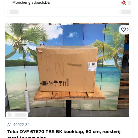
Mönchengladbach,
DE
2
A1-49022-84
Teka DVF 67670 TBS BK kookkap, 60 cm, roestvrij
staal / zwart glas