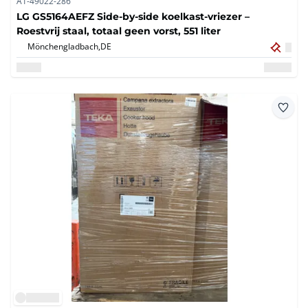
A1-49022-286
LG GS5164AEFZ Side-by-side koelkast-vriezer –
Roestvrij staal, totaal geen vorst, 551 liter
Mönchengladbach,
DE