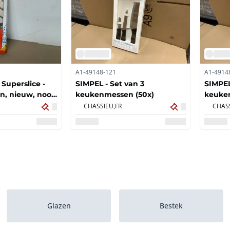
A1-49148-121
A1-4914
Superslice -
SIMPEL - Set van 3
SIMPEL
, nieuw, nooit
keukenmessen (50x)
keuke
)
CHASSIEU,
FR
CHASS
Glazen
Bestek