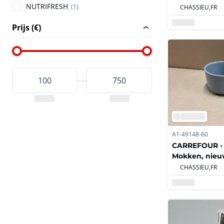
gebruikt (16x)
NUTRIFRESH
(1)
CHASSIEU,
FR
Prijs (€)
A1-49148-60
CARREFOUR -
Mokken, nieuw
gebruikt (16x)
CHASSIEU,
FR