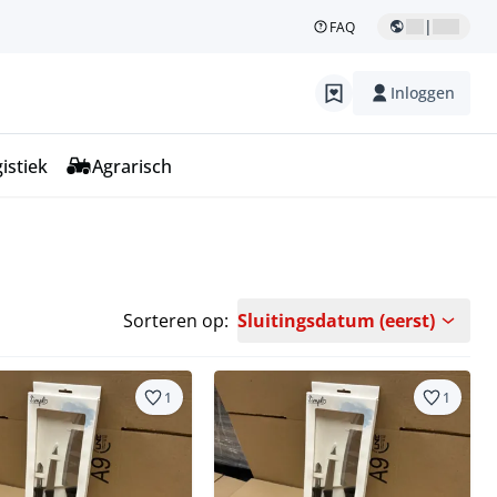
|
FAQ
Inloggen
istiek
Agrarisch
Sorteren op:
Sluitingsdatum (eerst)
1
1