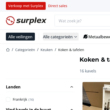
Verkoop met Surplex
Direct sales
Zoekbalk
Startpagina
Alle veilingen
Alle categorieën
Metaalbewe
Startpagina
Categorieën
Keuken
Koken & tafelen
Koken & t
16 kavels
Landen
Frankrijk
(16)
Vind kavels in de buurt