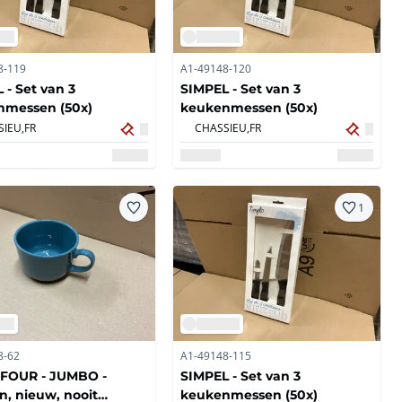
8-119
A1-49148-120
 - Set van 3
SIMPEL - Set van 3
nmessen (50x)
keukenmessen (50x)
IEU,
FR
CHASSIEU,
FR
1
8-62
A1-49148-115
FOUR - JUMBO -
SIMPEL - Set van 3
, nieuw, nooit
keukenmessen (50x)