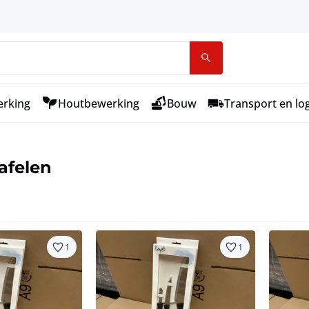
rking
Houtbewerking
Bouw
Transport en log
afelen
1
1