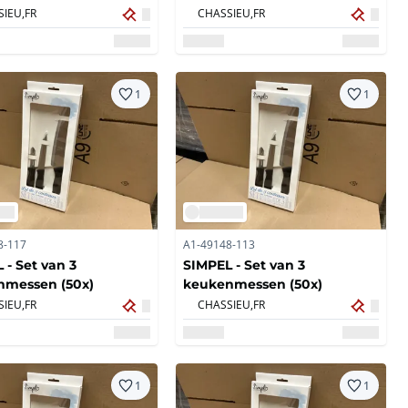
t (16x)
IEU,
FR
CHASSIEU,
FR
1
1
8-117
A1-49148-113
 - Set van 3
SIMPEL - Set van 3
nmessen (50x)
keukenmessen (50x)
IEU,
FR
CHASSIEU,
FR
1
1