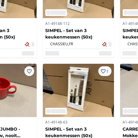
A1-49148-112
A1-4914
van 3
SIMPEL - Set van 3
SIMPEL
 (50x)
keukenmessen (50x)
keuke
CHASSIEU,
FR
CHASS
1
A1-49148-63
A1-4914
 JUMBO -
SIMPEL - Set van 3
CARRE
, nooit
keukenmessen (50x)
Mokken