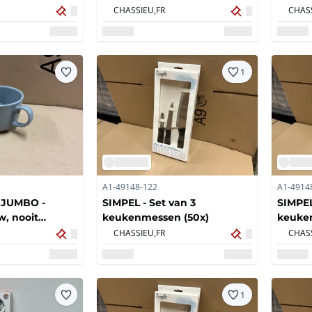
gebruik
CHASSIEU,
FR
CHASS
1
A1-49148-122
A1-4914
 JUMBO -
SIMPEL - Set van 3
SIMPEL
, nooit
keukenmessen (50x)
keuke
CHASSIEU,
FR
CHASS
1