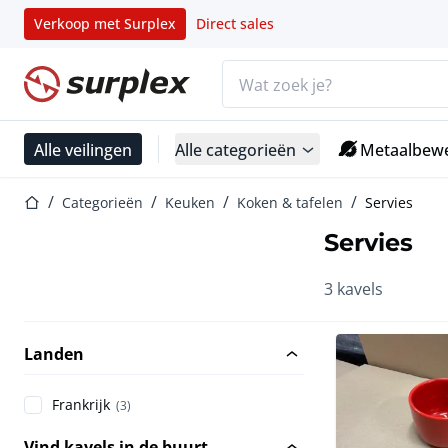
Verkoop met Surplex
Direct sales
Zoekbalk
Startpagina
Alle veilingen
Alle categorieën
Metaalbewe
Startpagina
Categorieën
Keuken
Koken & tafelen
Servies
Servies
3 kavels
Landen
Frankrijk
(3)
Vind kavels in de buurt