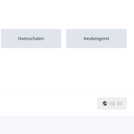
Ovenschalen
Keukengerei
|