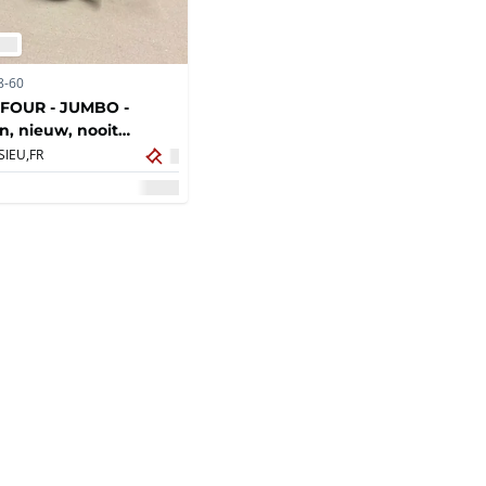
8-60
FOUR - JUMBO -
, nieuw, nooit
t (16x)
IEU,
FR