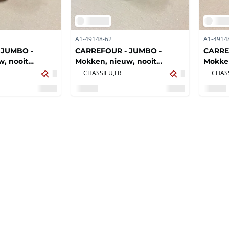
A1-49148-62
A1-4914
 JUMBO -
CARREFOUR - JUMBO -
CARRE
, nooit
Mokken, nieuw, nooit
Mokken
gebruikt (16x)
gebruik
CHASSIEU,
FR
CHASS