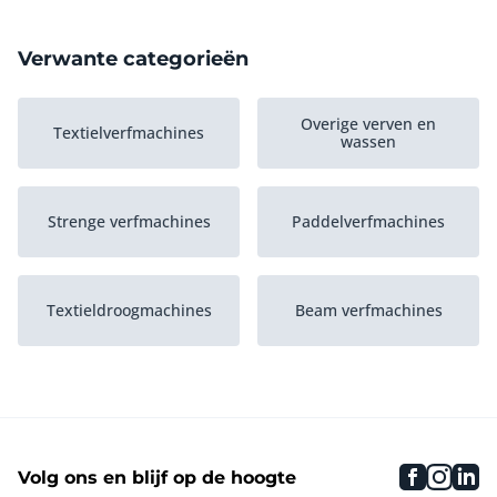
Verwante categorieën
Overige verven en
Textielverfmachines
wassen
Strenge verfmachines
Paddelverfmachines
Textieldroogmachines
Beam verfmachines
Industriële
Jigger verfmachines
textielwasmachines
faceboo
inst
li
Volg ons en blijf op de hoogte