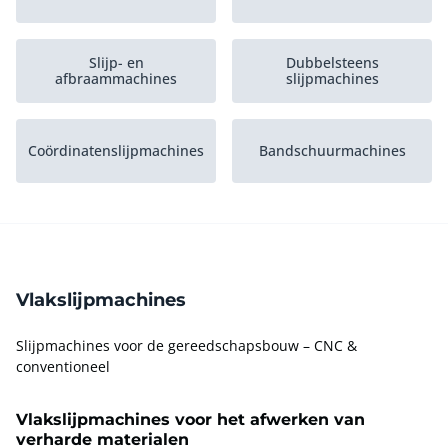
Slijp- en
Dubbelsteens
afbraammachines
slijpmachines
Coördinatenslijpmachines
Bandschuurmachines
Horizontale dubbele
Walsenslijpmachines
schijf...
Vlakslijpmachines
Centerloze
Slijpmachines op voet
slijpmachines
Slijpmachines voor de gereedschapsbouw – CNC &
conventioneel
Messlijpmachines
Spindel schuurmachines
Vlakslijpmachines voor het afwerken van
verharde materialen