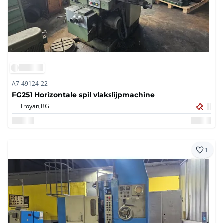
A7-49124-22
FG251 Horizontale spil vlakslijpmachine
Troyan,
BG
1