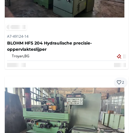
A7-49124-14
BLOHM HFS 204 Hydraulische precisie-
oppervlakteslijper
Troyan,
BG
2