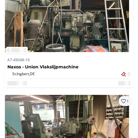
A7-49048-19
Naxos - Union Vlakslijpmachine
St.Ingbert,
DE
1