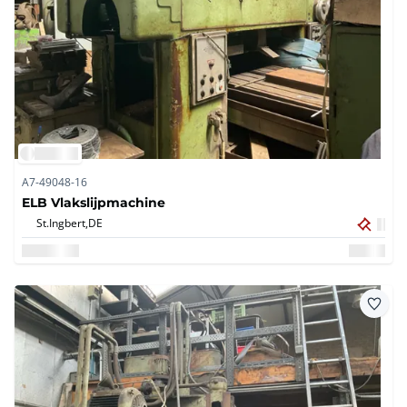
A7-49048-16
ELB Vlakslijpmachine
St.Ingbert,
DE