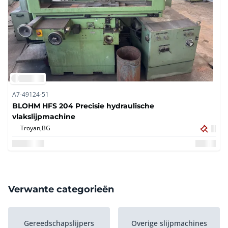
A7-49124-51
BLOHM HFS 204 Precisie hydraulische
vlakslijpmachine
Troyan,
BG
Verwante categorieën
Gereedschapslijpers
Overige slijpmachines