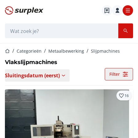
Startpagina
Zoekbalk
Startpagina
Categorieën
Metaalbewerking
Slijpmachines
Vlakslijpmachines
Filter
Sluitingsdatum (eerst)
16