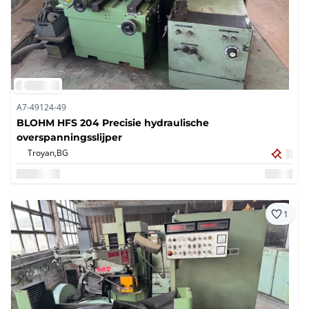
A7-49124-49
BLOHM HFS 204 Precisie hydraulische
overspanningsslijper
Troyan,
BG
1