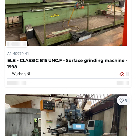
A1-40979-41
ELB - CLASSIC B15 UNC.F - Surface grinding machine -
1998
Wijchen,
NL
5