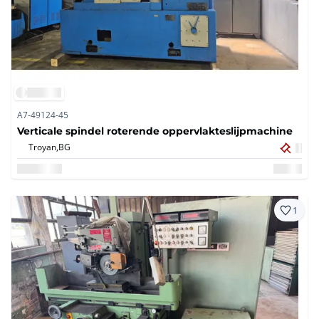
A7-49124-45
Verticale spindel roterende oppervlakteslijpmachine
Troyan,
BG
1