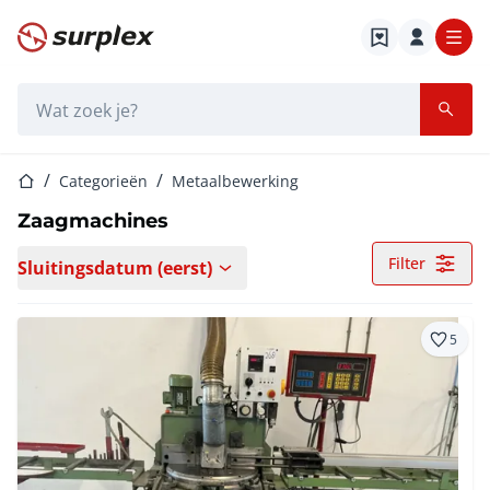
Startpagina
Zoekbalk
Startpagina
Categorieën
Metaalbewerking
Zaagmachines
Filter
Sluitingsdatum (eerst)
5