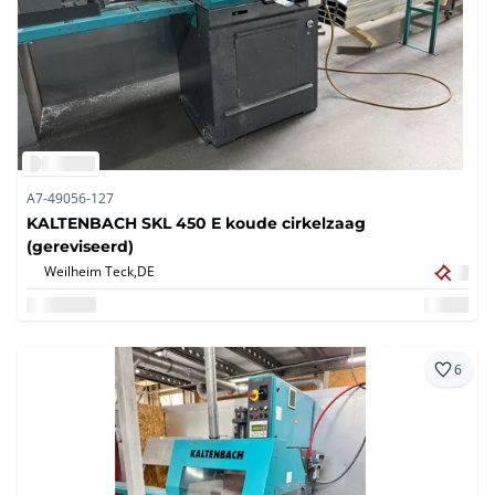
A7-49056-127
KALTENBACH SKL 450 E koude cirkelzaag
(gereviseerd)
Weilheim Teck,
DE
6