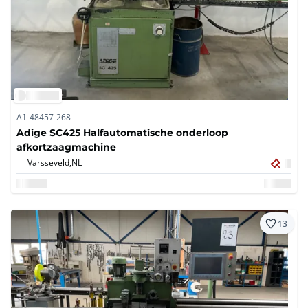
A1-48457-268
Adige SC425 Halfautomatische onderloop
afkortzaagmachine
Varsseveld,
NL
13