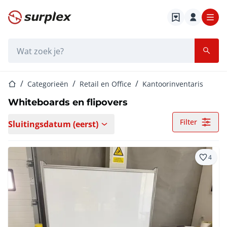
Startpagina
Zoekbalk
Startpagina
Categorieën
Retail en Office
Kantoorinventaris
Whiteboards en flipovers
Filter
Sluitingsdatum (eerst)
4