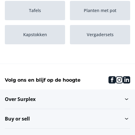
Tafels
Planten met pot
Kapstokken
Vergadersets
Vergadertafels
Bureaustoelen
faceboo
inst
li
Volg ons en blijf op de hoogte
Dossierkasten
Brandwerende kasten
Over Surplex
Archiefstellingen
Wachtkamerstoelen
Buy or sell
Lockerkasten
Vitrinekasten