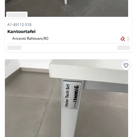
A1-49112-518
Kantoortafel
Aricestii Rahtivani,
RO