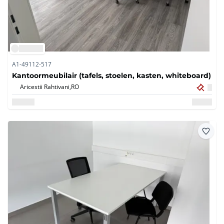
A1-49112-517
Kantoormeubilair (tafels, stoelen, kasten, whiteboard)
Aricestii Rahtivani,
RO