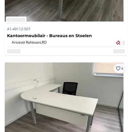
A1-49112-507
Kantoormeubilair - Bureaus en Stoelen
Aricestii Rahtivani,
RO
4