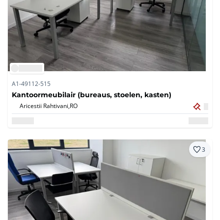
A1-49112-515
Kantoormeubilair (bureaus, stoelen, kasten)
Aricestii Rahtivani,
RO
3