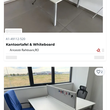
A1-49112-520
Kantoortafel & Whiteboard
Aricestii Rahtivani,
RO
2