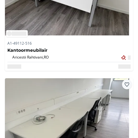
A1-49112-516
Kantoormeubilair
Aricestii Rahtivani,
RO