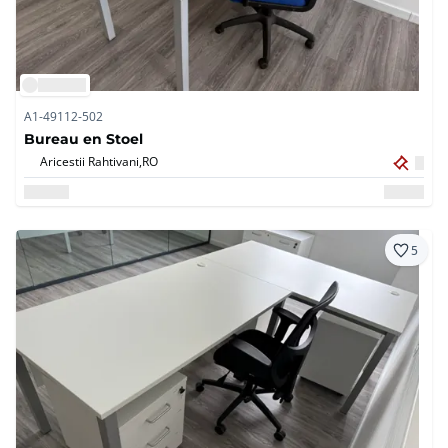
A1-49112-502
Bureau en Stoel
Aricestii Rahtivani,
RO
5