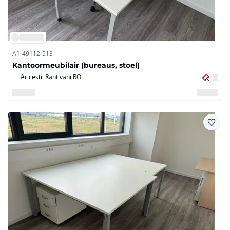
A1-49112-513
Kantoormeubilair (bureaus, stoel)
Aricestii Rahtivani,
RO