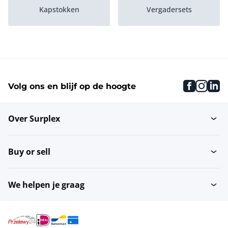
Kapstokken
Vergadersets
Vergadertafels
Bureaustoelen
faceboo
inst
li
Volg ons en blijf op de hoogte
Dossierkasten
Brandwerende kasten
Over Surplex
Archiefstellingen
Wachtkamerstoelen
Buy or sell
Lockerkasten
Vitrinekasten
We helpen je graag
Ladenkasten
Archiefkasten