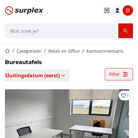
Startpagina
Zoekbalk
Startpagina
Categorieën
Retail en Office
Kantoorinventaris
Bureautafels
Filter
Sluitingsdatum (eerst)
1