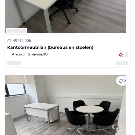
A1-49112-506
Kantoormeubilair (bureaus en stoelen)
Aricestii Rahtivani,
RO
2