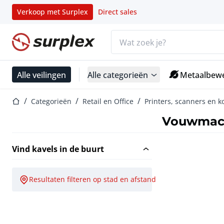
Verkoop met Surplex
Direct sales
Zoekbalk
Startpagina
Alle veilingen
Alle categorieën
Metaalbewe
Startpagina
Categorieën
Retail en Office
Printers, scanners en 
Vouwmac
Vind kavels in de buurt
Resultaten filteren op stad en afstand