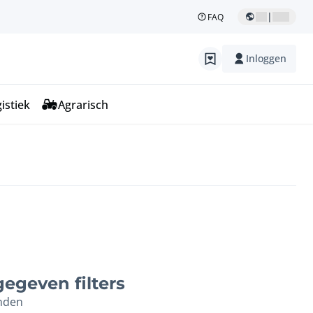
|
FAQ
Inloggen
istiek
Agrarisch
egeven filters
nden