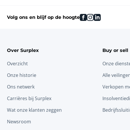
facebook
instagram
linkedin
Volg ons en blijf op de hoogte
Over Surplex
Buy or sell
Overzicht
Onze dienst
Onze historie
Alle veilinge
Ons netwerk
Verkopen me
Carrières bij Surplex
Insolventied
Wat onze klanten zeggen
Bedrijfssluit
Newsroom