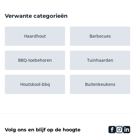
Verwante categorieën
Haardhout
Barbecues
BBQ-toebehoren
Tuinhaarden
Houtskool-bbq
Buitenkeukens
Electrische BBQ
Gas-bbq
faceboo
inst
li
Volg ons en blijf op de hoogte