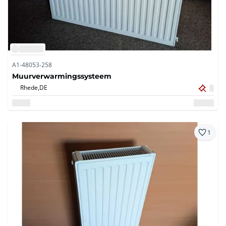
A1-48053-258
Muurverwarmingssysteem
Rhede,
DE
1