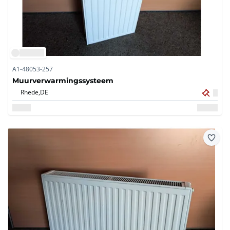
A1-48053-257
Muurverwarmingssysteem
Rhede,
DE