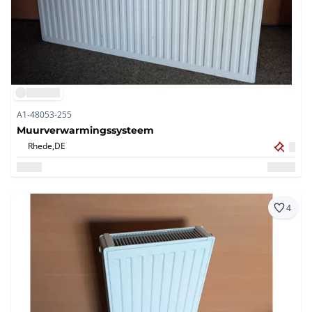
A1-48053-255
Muurverwarmingssysteem
Rhede,
DE
4