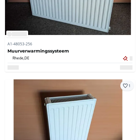
A1-48053-256
Muurverwarmingssysteem
Rhede,
DE
1