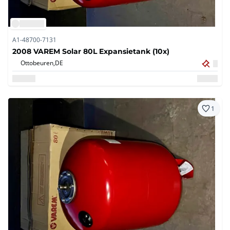
A1-48700-7131
2008 VAREM Solar 80L Expansietank (10x)
Ottobeuren,
DE
1