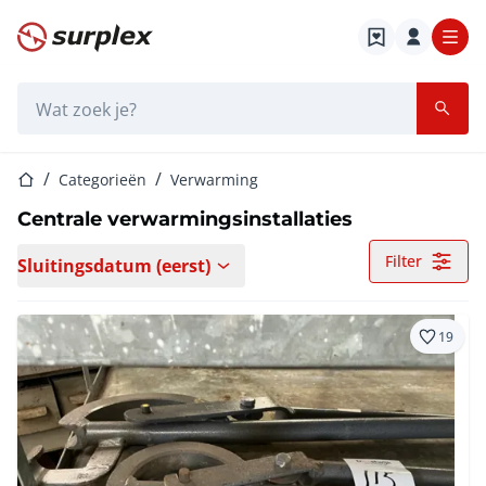
Startpagina
Zoekbalk
Startpagina
Categorieën
Verwarming
Centrale verwarmingsinstallaties
Filter
Sluitingsdatum (eerst)
19