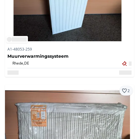
A1-48053-259
Muurverwarmingssysteem
Rhede,
DE
2