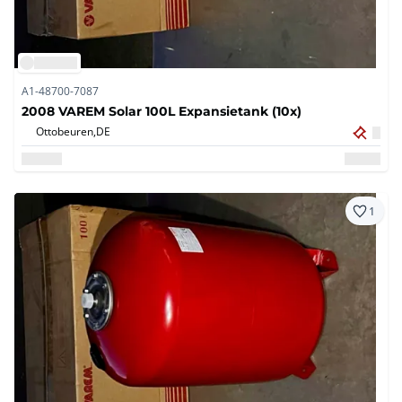
A1-48700-7087
2008 VAREM Solar 100L Expansietank (10x)
Ottobeuren,
DE
1