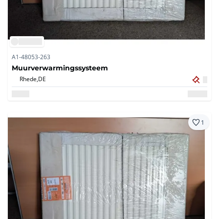
A1-48053-263
Muurverwarmingssysteem
Rhede,
DE
1