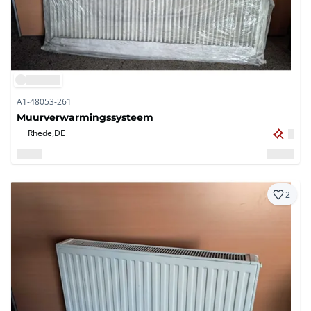
A1-48053-261
Muurverwarmingssysteem
Rhede,
DE
2