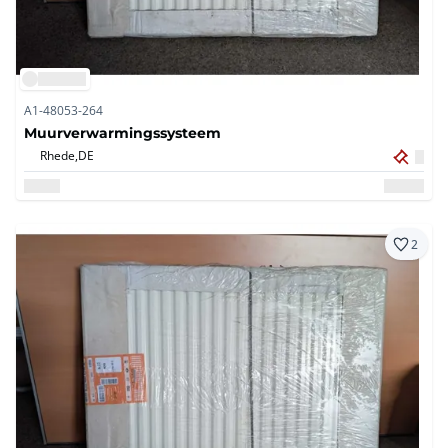
A1-48053-264
Muurverwarmingssysteem
Rhede,
DE
2