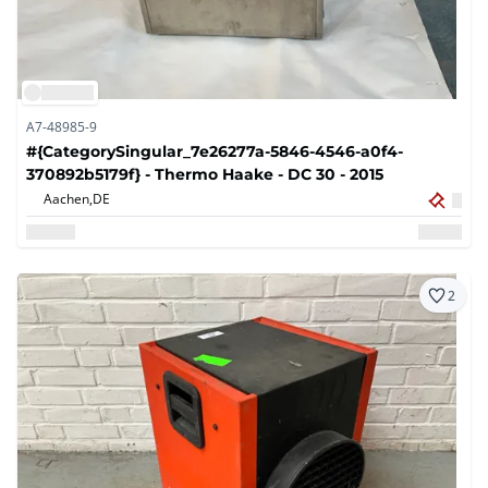
A7-48985-9
#{CategorySingular_7e26277a-5846-4546-a0f4-
370892b5179f} - Thermo Haake - DC 30 - 2015
Aachen,
DE
2