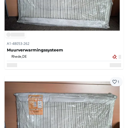
A1-48053-262
Muurverwarmingssysteem
Rhede,
DE
1