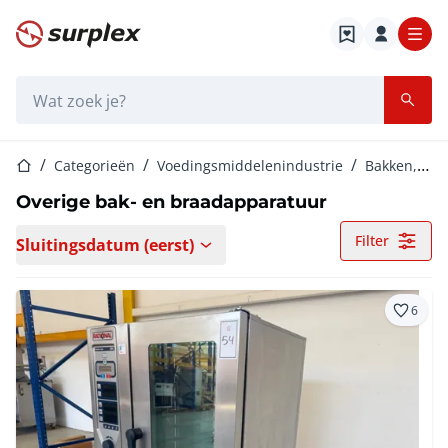
Startpagina
Zoekbalk
Startpagina
Categorieën
Voedingsmiddelenindustrie
Bakken, braden en frituren
Overige bak- en braadapparatuur
Filter
Sluitingsdatum (eerst)
6