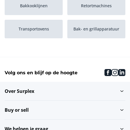
Bakkooklijnen
Retortmachines
Transportovens
Bak- en grillapparatuur
Braadpannen
Friteuses
faceboo
inst
li
Volg ons en blijf op de hoogte
Kookketels
Doorloopheteluchttunnels
Over Surplex
Fornuizen
Buy or sell
We helpen je graag