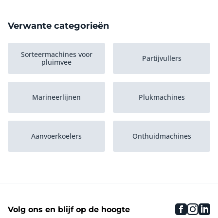
Verwante categorieën
Sorteermachines voor
Partijvullers
pluimvee
Marineerlijnen
Plukmachines
Aanvoerkoelers
Onthuidmachines
Ingewandenverzamelaars
Overhangtransfers
faceboo
inst
li
Volg ons en blijf op de hoogte
Waterbadverdovers
Pluimveesnijders