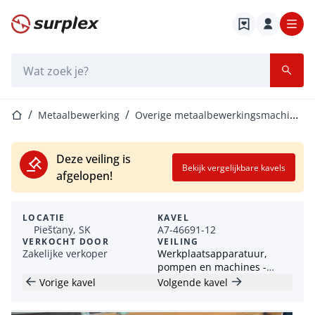
Startpagina
Zoekbalk
Startpagina
Metaalbewerking
Overige metaalbewerkingsmachines
Deze veiling is
Bekijk vergelijkbare kavels
afgelopen!
LOCATIE
KAVEL
Piešťany, SK
A7-46691-12
VERKOCHT DOOR
VEILING
Zakelijke verkoper
Werkplaatsapparatuur,
pompen en machines -
Slowakije
Vorige kavel
Volgende kavel