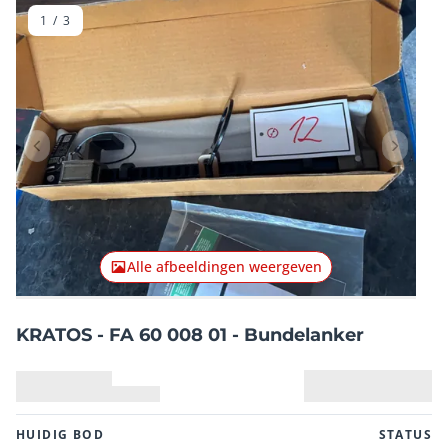
1
/
3
Vorig item
Volgend
Alle afbeeldingen weergeven
KRATOS - FA 60 008 01 - Bundelanker
HUIDIG ​​BOD
STATUS