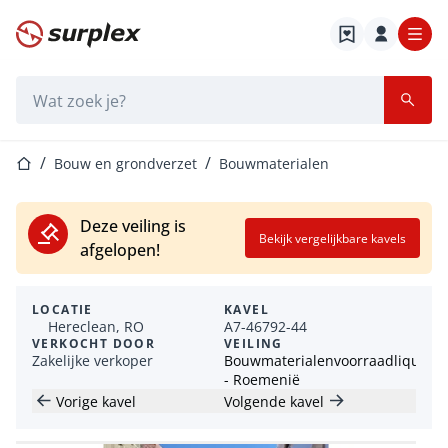
Startpagina
Zoekbalk
Startpagina
Bouw en grondverzet
Bouwmaterialen
Deze veiling is
Bekijk vergelijkbare kavels
afgelopen!
LOCATIE
KAVEL
Hereclean, RO
A7-46792-44
VERKOCHT DOOR
VEILING
Zakelijke verkoper
Bouwmaterialenvoorraadliquidat
- Roemenië
Vorige kavel
Volgende kavel