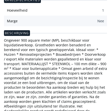
KAVELSPECIFICATIES
Hoeveelheid
1
Marge
Nee
BESCHRIJVING
Ongeveer 900 aquare meter (MP), beschikbaar voor
liquidatieverkoop. Grootheden worden benaderd en
berekend voor een typisch geveloppervlak. Ideaal voor: *
Huizen * Renovatieprojecten * Bouwbedrijven * Doorverkoop
/ export Alle materialen worden gepalleteerd en klaar voor
transport. MATERIAALLIJST * STEENWOL – 100 mm dikte – 900
m² * Klaar voor buitenapplicatie * Omvat geen arbeid of extra
accessoires buiten de vermelde items Kopers worden sterk
aangemoedigd om de bezichtiging/inspectie bij te wonen
voordat ze een bod uitbrengen, om de staat van de
producten te beoordelen Na aankoop bieden wij hulp bij het
laden van de producten. Alle artikelen worden verkocht zoals
ze zijn, waar ze zijn, zonder garanties of garanties. Na de
aankoop worden geen klachten of claims geaccepteerd.
Afbeeldingen zijn uitsluitend ter illustratie. Het
daadwerkelijke product wordt gedefinieerd door de