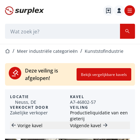
Startpagina
Zoekbalk
Startpagina
Meer industriële categorieën
Kunststofindustrie
Deze veiling is
Bekijk vergelijkbare kavels
afgelopen!
LOCATIE
KAVEL
Neuss, DE
A7-46802-57
VERKOCHT DOOR
VEILING
Zakelijke verkoper
Productieliquidatie van een
gieterij
Vorige kavel
Volgende kavel