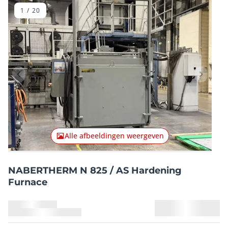
1
/
20
Vorig item
Volgend
Alle afbeeldingen weergeven
NABERTHERM N 825 / AS Hardening
Furnace