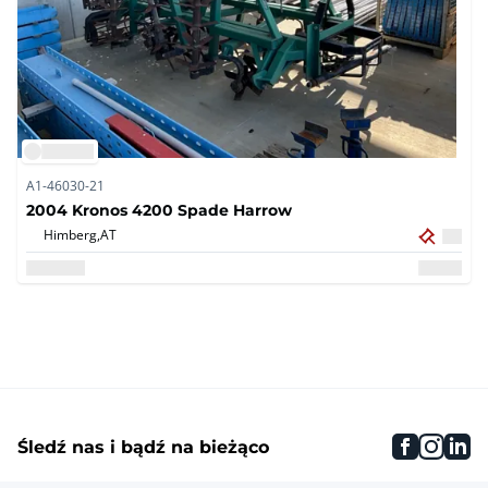
A1-46030-21
2004 Kronos 4200 Spade Harrow
Himberg,
AT
faceboo
inst
li
Śledź nas i bądź na bieżąco