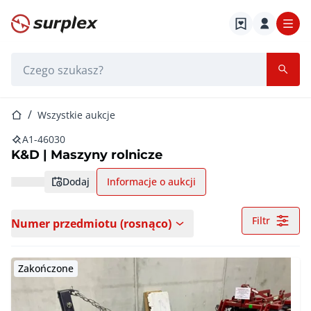
Strona główna
Pasek wyszukiwania
Strona główna
Wszystkie aukcje
A1-46030
K&D | Maszyny rolnicze
dodaj
Informacje o aukcji
Filtr
Numer przedmiotu (rosnąco)
Zakończone