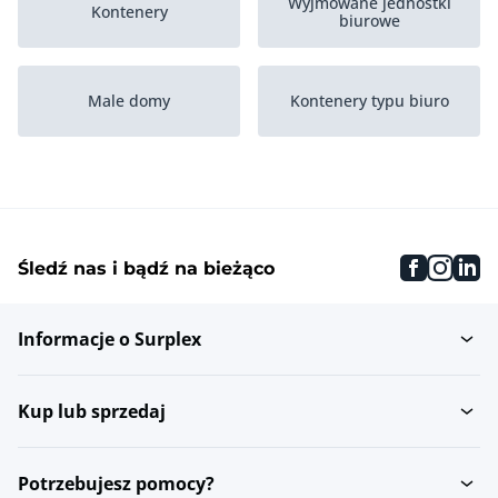
Wyjmowane jednostki
Kontenery
biurowe
Male domy
Kontenery typu biuro
faceboo
inst
li
Śledź nas i bądź na bieżąco
Informacje o Surplex
Kup lub sprzedaj
Potrzebujesz pomocy?