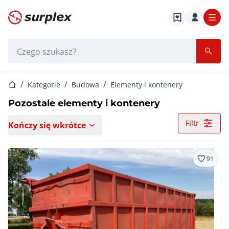
Strona główna
Pasek wyszukiwania
Strona główna
Kategorie
Budowa
Elementy i kontenery
Pozostale elementy i kontenery
Filtr
Kończy się wkrótce
91