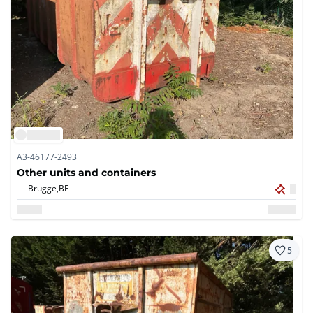
A3-46177-2493
Other units and containers
Brugge,
BE
5