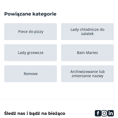
Powiązane kategorie
Lady chlodnicze do
Piece do pizzy
salatek
Lady grzewcze
Bain Maries
Archiwizowanie lub
Remove
zmienianie nazwy
Materialy eksploatacyjne
Szafy grzewcze
faceboo
inst
li
Śledź nas i bądź na bieżąco
Pozostale urzadzenia
Wózki do serwowania
grzewcze