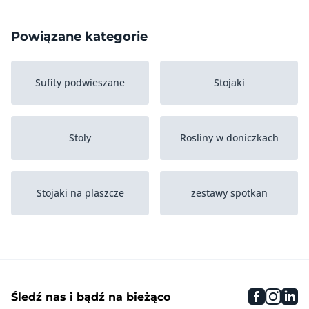
Powiązane kategorie
Sufity podwieszane
Stojaki
Stoly
Rosliny w doniczkach
Stojaki na plaszcze
zestawy spotkan
Stoly konferencyjne
Krzesla obrotowe
faceboo
inst
li
Śledź nas i bądź na bieżąco
Szafy na akta
Szafy ognioodporne