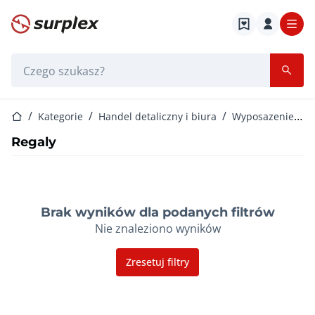
Strona główna
Pasek wyszukiwania
Strona główna
Kategorie
Handel detaliczny i biura
Wyposazenie biur
Regaly
Brak wyników dla podanych filtrów
Nie znaleziono wyników
Zresetuj filtry