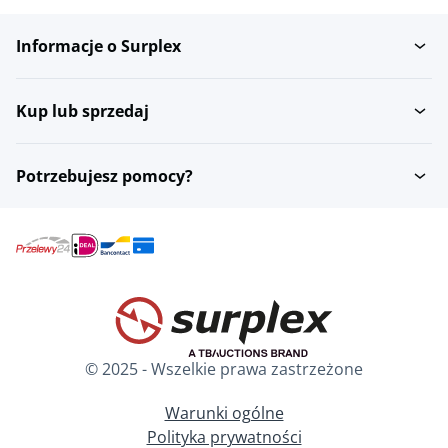
Informacje o Surplex
Krzesla do poczekalni
Schowki
Kup lub sprzedaj
Gabloty
Szafki z szufladami
Potrzebujesz pomocy?
Szafki kartotekowe
Biurka
Biurka i stoly
Krzesla konferencyjne
© 2025 - Wszelkie prawa zastrzeżone
Tablice i plansze
Sciany oddzielajace
suchoscieralne
Warunki ogólne
Polityka prywatności