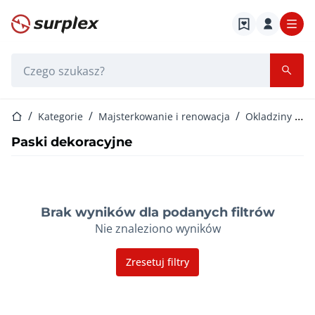
Strona główna
Pasek wyszukiwania
Strona główna
Kategorie
Majsterkowanie i renowacja
Okladziny scienne
Paski dekoracyjne
Brak wyników dla podanych filtrów
Nie znaleziono wyników
Zresetuj filtry