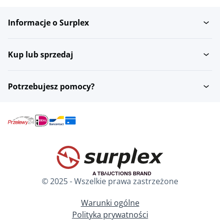
Informacje o Surplex
Domy miejskie
Domy dwurodzinne
Kup lub sprzedaj
Domy jednorodzinne
Wille
Potrzebujesz pomocy?
Maisonette
Garaze
Nieruchomosci
Dzialki budowlane
mieszkaniowe
© 2025 - Wszelkie prawa zastrzeżone
Dom z pierwszym i
Zabudowa terenów
drugim pietrem
nadrzecznych
Warunki ogólne
Polityka prywatności