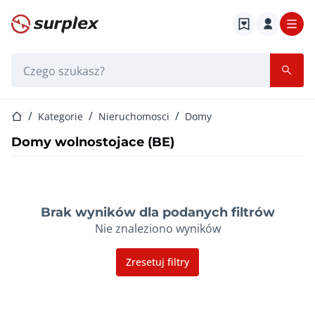
Strona główna
Pasek wyszukiwania
Strona główna
Kategorie
Nieruchomosci
Domy
Domy wolnostojace (BE)
Brak wyników dla podanych filtrów
Nie znaleziono wyników
Zresetuj filtry