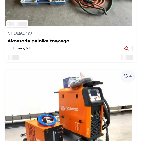
A1-48464-108
Akcesoria palnika tnącego
Tilburg,
NL
4