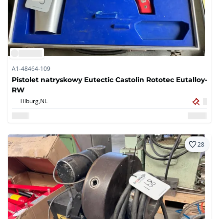
A1-48464-109
Pistolet natryskowy Eutectic Castolin Rototec Eutalloy-
RW
Tilburg,
NL
28