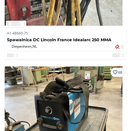
A1-48660-75
Spawalnica DC Lincoln France Idealarc 250 MMA
Diepenheim,
NL
68