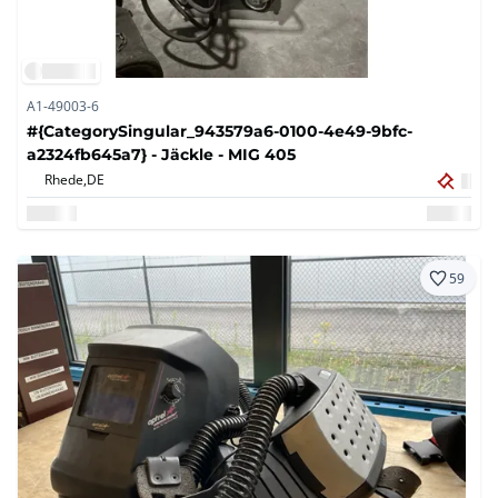
A1-49003-6
#{CategorySingular_943579a6-0100-4e49-9bfc-
a2324fb645a7} - Jäckle - MIG 405
Rhede,
DE
59