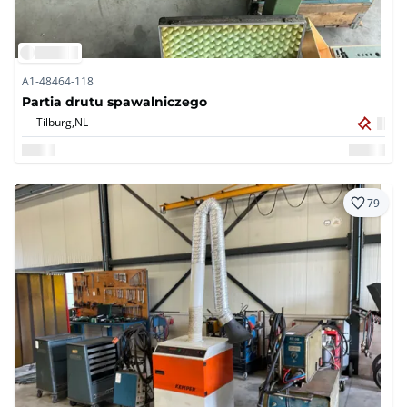
A1-48464-118
Partia drutu spawalniczego
Tilburg,
NL
79