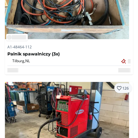
A1-48464-112
Palnik spawalniczy (3x)
Tilburg,
NL
126