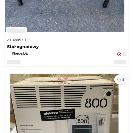
A1-48053-139
Stół ogrodowy
Rhede,
DE
4