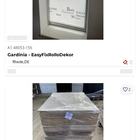
A1-48053-156
Gardinia - EasyFixRolloDekor
Rhede,
DE
2