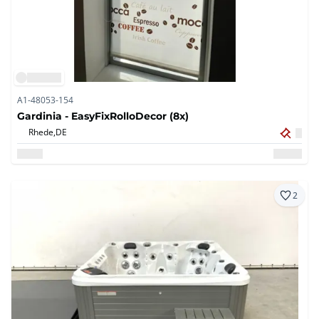
A1-48053-154
Gardinia - EasyFixRolloDecor (8x)
Rhede,
DE
2