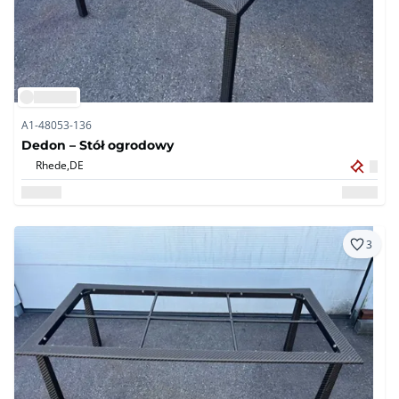
A1-48053-136
Dedon – Stół ogrodowy
Rhede,
DE
3