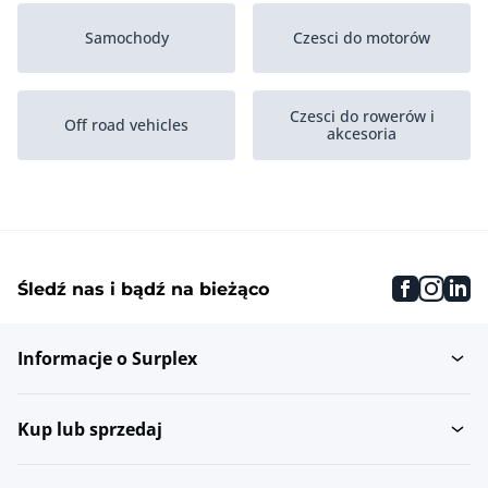
Samochody
Czesci do motorów
Czesci do rowerów i
Off road vehicles
akcesoria
Warehouse inventory
Pojazdy kempingowe
faceboo
inst
li
Śledź nas i bądź na bieżąco
Transport bliski i
Lotnictwo
przeladunek...
Informacje o Surplex
Rowery
Pojazdy wojskowe
Kup lub sprzedaj
Wyposazenie warsztatów
Motory i quady