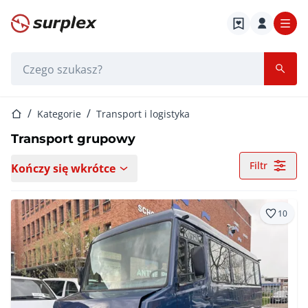
Strona główna
Pasek wyszukiwania
Strona główna
Kategorie
Transport i logistyka
Transport grupowy
Filtr
Kończy się wkrótce
10