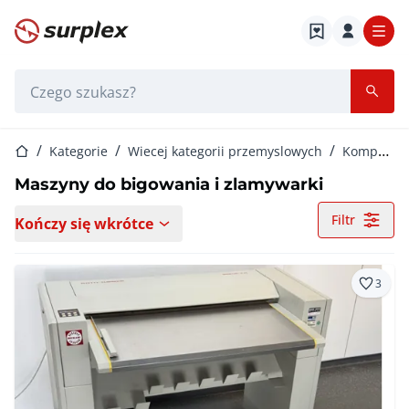
Strona główna
Pasek wyszukiwania
Strona główna
Kategorie
Wiecej kategorii przemyslowych
Komputery graficzne
Maszyny do bigowania i zlamywarki
Filtr
Kończy się wkrótce
3