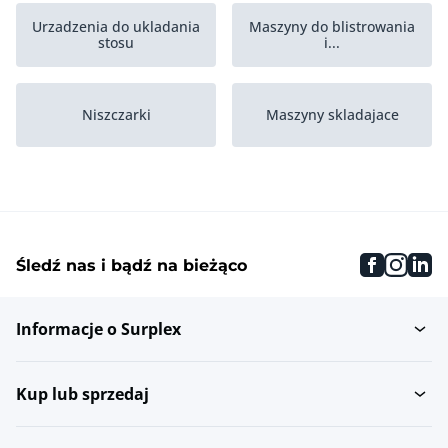
Urzadzenia do ukladania
Maszyny do blistrowania
stosu
i...
Niszczarki
Maszyny skladajace
Maszyny introligatorskie
Laminatory
faceboo
inst
li
Śledź nas i bądź na bieżąco
Wiertla do papieru
Zbieranie zszywaczy
Informacje o Surplex
Maszyny do druku
Moduly insertujace
fleksograficznego
Kup lub sprzedaj
Pozostale w segmencie
Stoly wibracyjne
Branza...