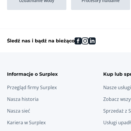
Uzdatnianie wody
Procesory fluidalne
Sprzet do oczyszczania
Sprzet do destylacji
facebook
instagram
linkedin
Śledź nas i bądź na bieżąco
Systemy ekstrakcji
Kasety
Autoklawy laboratoryjne
Informacje o Surplex
Kup lub sp
Przegląd firmy Surplex
Nasze usługi
Nasza historia
Zobacz wszys
Nasza sieć
Sprzedaż z 
Kariera w Surplex
Usługi upad