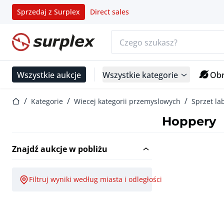
Sprzedaj z Surplex
Direct sales
Pasek wyszukiwania
Strona główna
Wszystkie aukcje
Wszystkie kategorie
Obr
Strona główna
Kategorie
Wiecej kategorii przemyslowych
Sprzet la
Hoppery
Znajdź aukcje w pobliżu
Filtruj wyniki według miasta i odległości