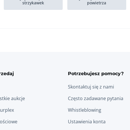
strzykawek
powietrza
Ciagle linie tabletkujace
Zbiorniki magazynowe
Zgrzewarki tasmowe,
Maszyny do napelniania
twarde kapsulki
i...
rzedaj
Potrzebujesz pomocy?
Skontaktuj się z nami
tkie aukcje
Często zadawane pytania
Surplex
Whistleblowing
łościowe
Ustawienia konta