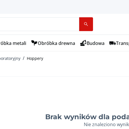
óbka metali
Obróbka drewna
Budowa
Transp
boratoryjny
Hoppery
Brak wyników dla poda
Nie znaleziono wyni