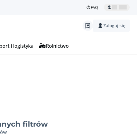
|
FAQ
Zaloguj się
ort i logistyka
Rolnictwo
nych filtrów
ków