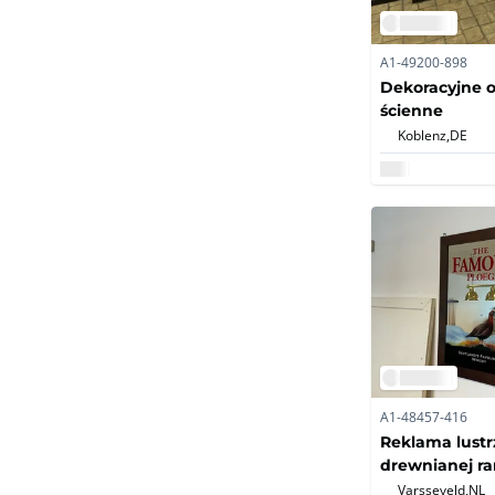
A1-49200-898
Dekoracyjne o
ścienne
Koblenz,
DE
A1-48457-416
Reklama lust
drewnianej r
Varsseveld,
NL