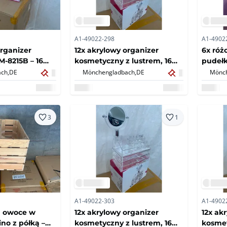
A1-49022-298
A1-4902
organizer
12x akrylowy organizer
6x ró
-8215B – 16
kosmetyczny z lustrem, 16
pudełk
 szuflady –
komor i 3 szuflady –
pokryw
ch,
DE
Mönchengladbach,
DE
Mönch
lne pudełko
nowe/oryginalne
sosnow
opakowania (12x)
Stock 
3
1
A1-49022-303
A1-4902
a owoce w
12x akrylowy organizer
12x ak
no z półką –
kosmetyczny z lustrem, 16
kosmet