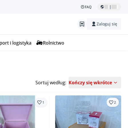
|
FAQ
Zaloguj się
ort i logistyka
Rolnictwo
Sortuj według:
Kończy się wkrótce
1
2