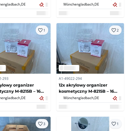
i 3 szuflady –
lite drewno naturalne –
engladbach,
DE
Mönchengladbach,
DE
ryginalne
nieużywane (8x)
ania (12x)
1
2
2-293
A1-49022-294
rylowy organizer
12x akrylowy organizer
yczny M-8215B – 16
kosmetyczny M-8215B – 16
ódek, 3 szuflady –
przegródek, 3 szuflady –
engladbach,
DE
Mönchengladbach,
DE
ryginalne pudełko
nowe/oryginalne pudełko
(12x)
3
1