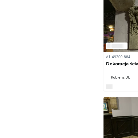
A1-49200-884
Dekoracja ści
Koblenz,
DE