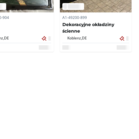
0-904
A1-49200-899
Dekoracyjne okładziny
ścienne
nz,
DE
Koblenz,
DE