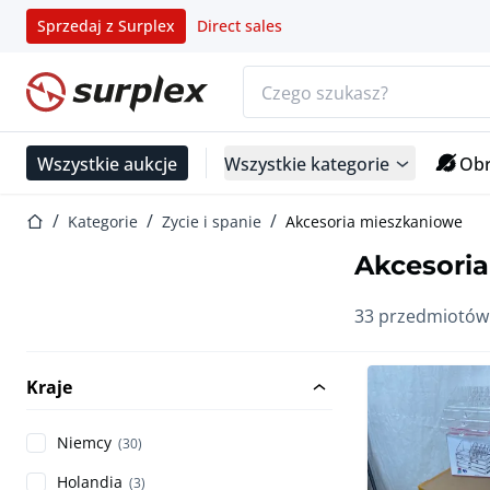
Sprzedaj z Surplex
Direct sales
Pasek wyszukiwania
Strona główna
Wszystkie aukcje
Wszystkie kategorie
Obr
Strona główna
Kategorie
Zycie i spanie
Akcesoria mieszkaniowe
Akcesori
33 przedmiotów
Kraje
Niemcy
(30)
Holandia
(3)