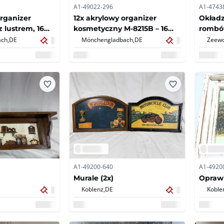
A1-49022-296
A1-4743
organizer
12x akrylowy organizer
Okład
 lustrem, 16
kosmetyczny M-8215B – 16
rombów
lady –
przegródek, 3 szuflady –
ch,
DE
Mönchengladbach,
DE
Zeewo
lne
nowe/oryginalne pudełko
2x)
(12x)
A1-49200-640
A1-4920
Murale (2x)
Oprawi
Koblenz,
DE
Koble