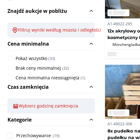
Znajdź aukcje w pobliżu
A1-49022-295
Filtruj wyniki według miasta i odległości
12x akrylowy 
kosmetyczny M
Cena minimalna
przegródek, 3
Mönchengladba
nowe/orygina
(12x)
Pokaż wszystko
(
33
)
Brak ceny minimalnej
(
32
)
Cena minimalna nieosiągnięta
(
1
)
Czas zamknięcia
Wybierz godzinę zamknięcia
Kategorie
A1-49022-306
8x pudełko n
Przechowywanie
(19)
pudełku na wi