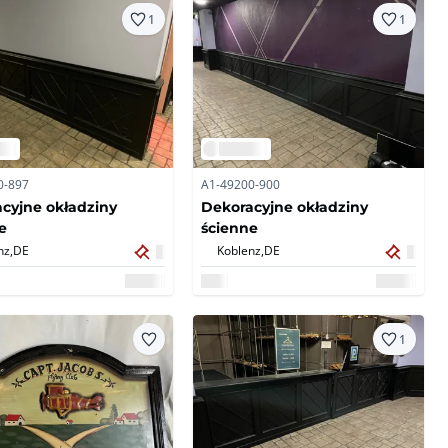
1
1
0-897
A1-49200-900
cyjne okładziny
Dekoracyjne okładziny
e
ścienne
nz,
DE
Koblenz,
DE
1