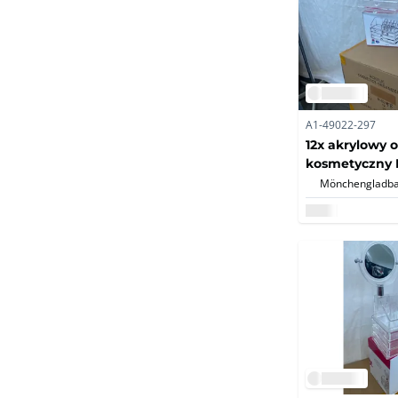
A1-49022-297
12x akrylowy 
kosmetyczny M
przegródek, 3
Mönchengladba
nowe/orygina
(12x)