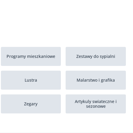
Programy mieszkaniowe
Zestawy do sypialni
Lustra
Malarstwo i grafika
Artykuly swiateczne i
Zegary
sezonowe
Stojaki na kapelusze
Foto album