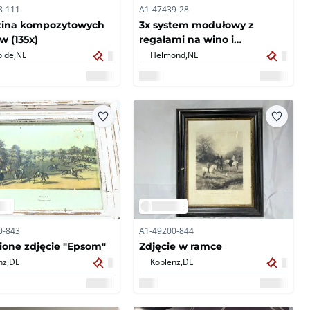
8-111
A1-47439-28
zina kompozytowych
3x system modułowy z
 (135x)
regałami na wino i
elementami betonowymi
lde,
NL
Helmond,
NL
(upadłość)
0-843
A1-49200-844
one zdjęcie "Epsom"
Zdjęcie w ramce
nz,
DE
Koblenz,
DE