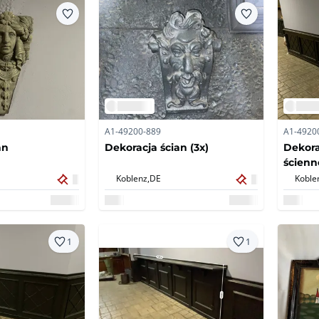
A1-49200-889
A1-4920
an
Dekoracja ścian (3x)
Dekora
ścienn
Koblenz,
DE
Koble
1
1