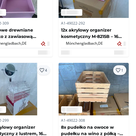
2-309
A1-49022-292
żowe drewniane
12x akrylowy organizer
o z zawiasową
kosmetyczny M-8215B – 16
ą – lite drewno
przegródek, 3 szuflady –
engladbach,
DE
Mönchengladbach,
DE
e – nieużywane B-
nowe/oryginalne pudełko
(6x)
(12x)
4
1
2-299
A1-49022-308
rylowy organizer
8x pudełko na owoce w
yczny z lustrem, 16
pudełku na wino z półką –