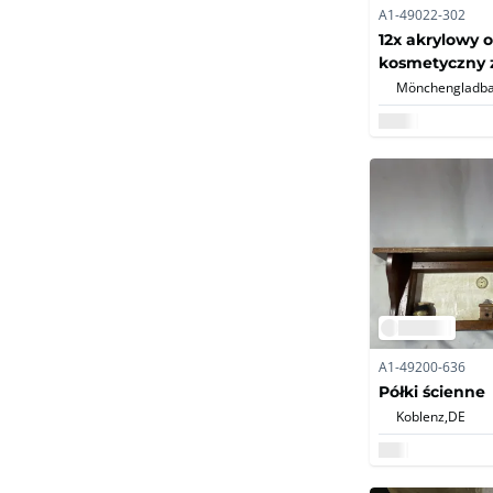
A1-49022-302
12x akrylowy 
kosmetyczny z
komor i 3 szuf
Mönchengladba
nowe/orygina
opakowania (1
A1-49200-636
Półki ścienne
Koblenz,
DE