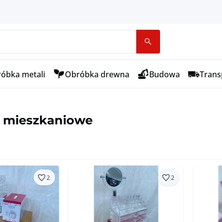
óbka metali
Obróbka drewna
Budowa
Transp
a mieszkaniowe
2
2