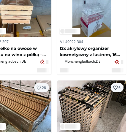
2-307
A1-49022-304
ełko na owoce w
12x akrylowy organizer
u na wino z półką –
kosmetyczny z lustrem, 16
rewno naturalne –
komor i 3 szuflady –
engladbach,
DE
Mönchengladbach,
DE
wane (8x)
nowe/oryginalne
opakowania (12x)
28
6