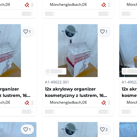
aturalne –
komor i 3 szuflady –
komor 
ch,
DE
Mönchengladbach,
DE
Mönch
8x)
nowe/oryginalne
nowe/o
opakowania (12x)
opakow
1
1
A1-49022-301
A1-4902
organizer
12x akrylowy organizer
12x ak
 lustrem, 16
kosmetyczny z lustrem, 16
kosmet
lady –
komor i 3 szuflady –
przegr
ch,
DE
Mönchengladbach,
DE
Mönch
lne
nowe/oryginalne
nowe/o
2x)
opakowania (12x)
(12x)
1
2