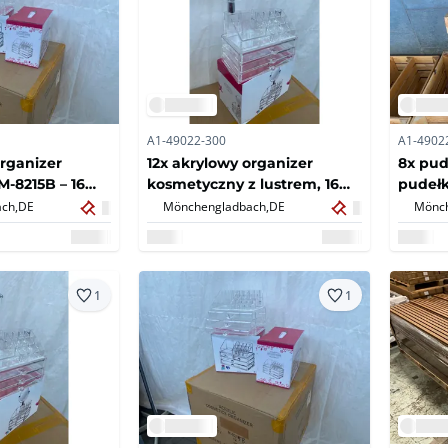
A1-49022-300
A1-4902
organizer
12x akrylowy organizer
8x pud
-8215B – 16
kosmetyczny z lustrem, 16
pudełk
 szuflady –
komor i 3 szuflady –
lite d
ch,
DE
Mönchengladbach,
DE
Mönch
lne pudełko
nowe/oryginalne
nieuży
opakowania (12x)
1
1