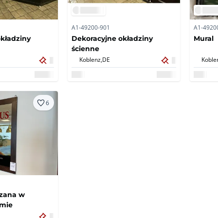
A1-49200-901
A1-4920
kładziny
Dekoracyjne okładziny
Mural
ścienne
Koblenz,
DE
Koble
6
rzana w
amie