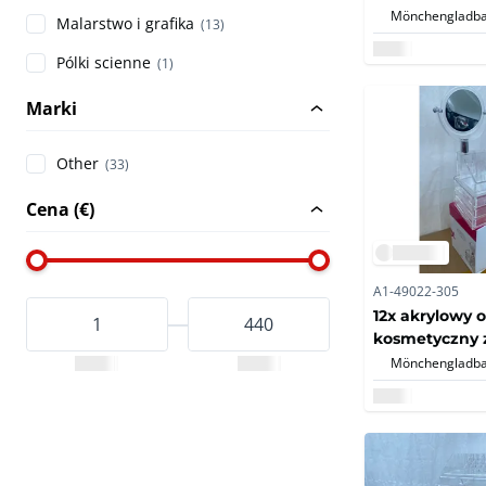
lite drewno n
Mönchengladba
Malarstwo i grafika
(13)
nieużywane (
Pólki scienne
(1)
Marki
Other
(33)
Cena (€)
A1-49022-305
12x akrylowy 
kosmetyczny z
komor i 3 szuf
Mönchengladba
nowe/orygina
opakowania (1