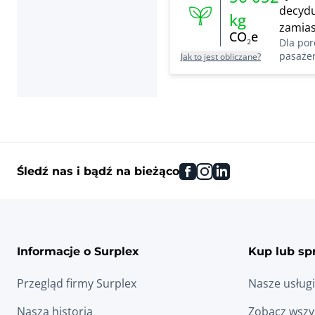
decydu
kg
zamias
CO₂e
Dla por
pasażer
Jak to jest obliczane?
facebook
instagram
linkedin
Śledź nas i bądź na bieżąco
Informacje o Surplex
Kup lub sp
Przegląd firmy Surplex
Nasze usługi
Nasza historia
Zobacz wszys