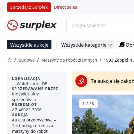
Sprzedaj z Surplex
Direct sales
Pasek wyszukiwania
Strona główna
Wszystkie aukcje
Wszystkie kategorie
Obr
Strona główna
Budowa
Maszyny do robót ziemnych
1993 Zeppelin 
LOKALIZACJA
Ta aukcja się zakoń
Waldbrunn, DE
SPRZEDAWANE PRZEZ
Indywidualny
sprzedawca
1
/
38
PRZEDMIOT
A7-46022-3006
AUKCJA
Aukcja przemysłowa –
Technologia rolnicza i
maszyny do robót