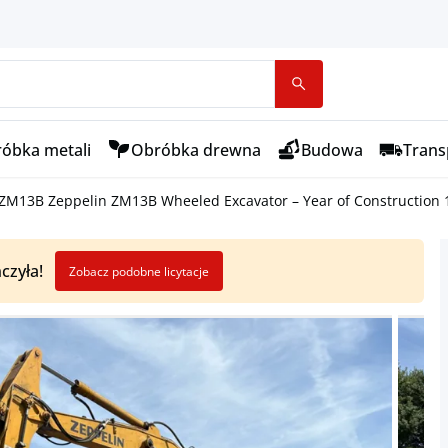
óbka metali
Obróbka drewna
Budowa
Transp
ZM13B Zeppelin ZM13B Wheeled Excavator – Year of Construction 
czyła!
Zobacz podobne licytacje