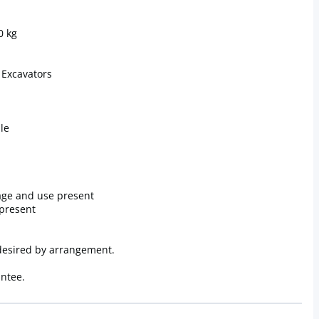
0 kg
 Excavators
le
 age and use present
 present
desired by arrangement.
antee.