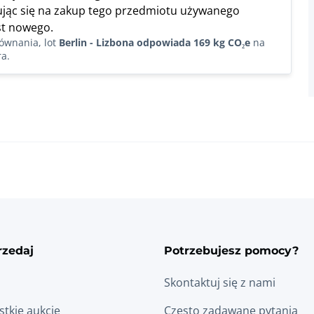
jąc się na zakup tego przedmiotu używanego
t nowego.
ównania, lot
Berlin - Lizbona odpowiada 169 kg CO₂e
na
a.
rzedaj
Potrzebujesz pomocy?
Skontaktuj się z nami
tkie aukcje
Często zadawane pytania