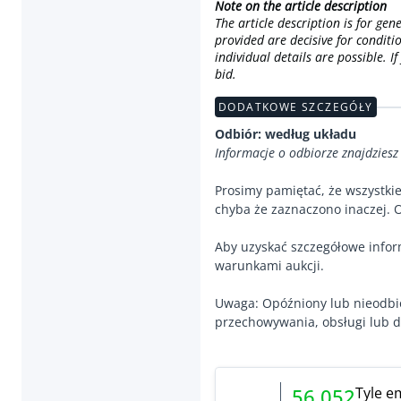
Note on the article description
The article description is for ge
provided are decisive for conditi
individual details are possible. 
bid.
DODATKOWE SZCZEGÓŁY
Odbiór: według układu
Informacje o odbiorze znajdziesz
Prosimy pamiętać, że wszystki
chyba że zaznaczono inaczej. O
Aby uzyskać szczegółowe infor
warunkami aukcji.
Uwaga: Opóźniony lub nieodbi
przechowywania, obsługi lub d
Tyle e
56 052