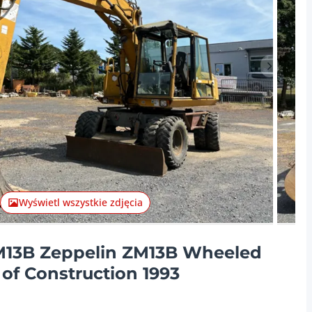
Następna
Wyświetl wszystkie zdjęcia
ZM13B Zeppelin ZM13B Wheeled
 of Construction 1993