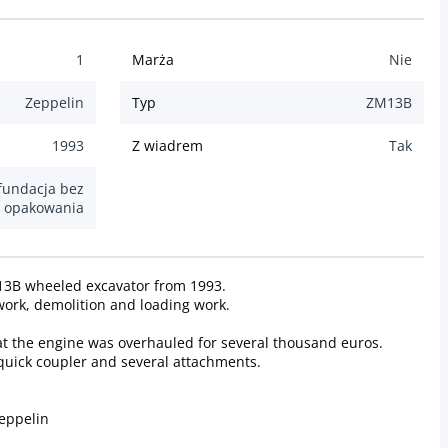
1
Marża
Nie
Zeppelin
Typ
ZM13B
1993
Z wiadrem
Tak
fundacja bez
opakowania
M13B wheeled excavator from 1993.
work, demolition and loading work.
that the engine was overhauled for several thousand euros.
quick coupler and several attachments.
eppelin