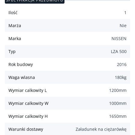
SPECYFIKACJA PRZEDMIOTU
Ilość
1
Marża
Nie
Marka
NISSEN
Typ
LZA 500
Rok budowy
2016
Waga wlasna
180
kg
Wymiar calkowity L
1200
mm
Wymiar calkowity W
1000
mm
Wymiar calkowity H
1650
mm
Warunki dostawy
Załadunek na ciężarówkę