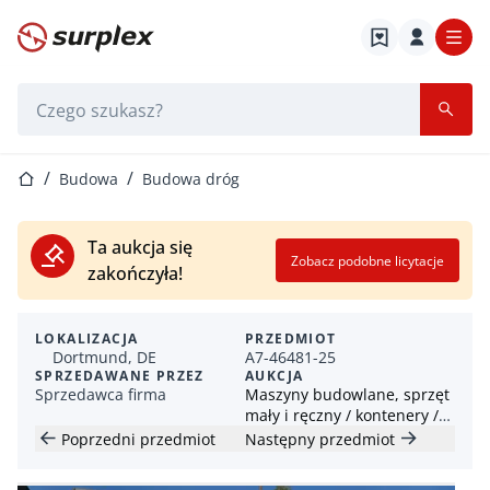
Strona główna
Pasek wyszukiwania
Strona główna
Budowa
Budowa dróg
Ta aukcja się
Zobacz podobne licytacje
zakończyła!
LOKALIZACJA
PRZEDMIOT
Dortmund, DE
A7-46481-25
SPRZEDAWANE PRZEZ
AUKCJA
Sprzedawca firma
Maszyny budowlane, sprzęt
mały i ręczny / kontenery /
przyczepy budowlane (HKL)
Poprzedni przedmiot
Następny przedmiot