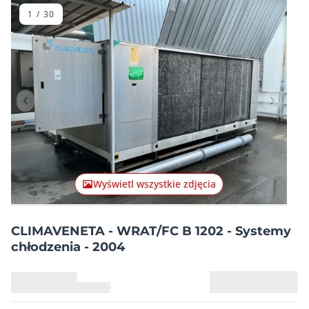
belierki BRUDERER BSTA25!
1
/
30
Poprzednia pozycja
Następn
Wyświetl wszystkie zdjęcia
CLIMAVENETA - WRAT/FC B 1202 - Systemy
chłodzenia - 2004