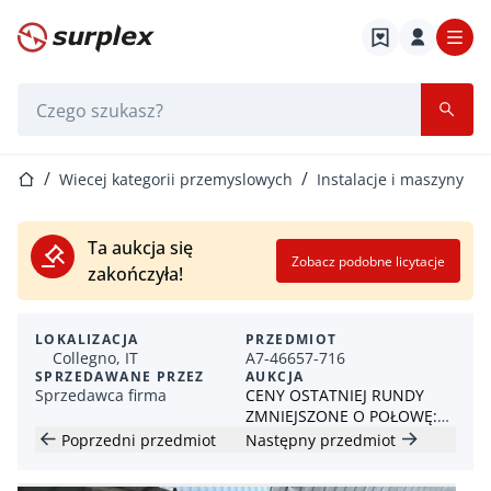
Strona główna
Pasek wyszukiwania
Strona główna
Wiecej kategorii przemyslowych
Instalacje i maszyny
Ta aukcja się
Zobacz podobne licytacje
zakończyła!
LOKALIZACJA
PRZEDMIOT
Collegno, IT
A7-46657-716
SPRZEDAWANE PRZEZ
AUKCJA
Sprzedawca firma
CENY OSTATNIEJ RUNDY
ZMNIEJSZONE O POŁOWĘ:
Pojedyncza partia maszyn
Poprzedni przedmiot
Następny przedmiot
do formowania wtryskowego
DEMAG i więcej! Zniżka na