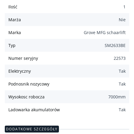
Ilość
1
Marża
Nie
Marka
Grove MFG schaarlift
Typ
SM2633BE
Numer seryjny
22573
Elektryczny
Tak
Podnosnik nozycowy
Tak
Wysokosc robocza
7000
mm
Ladowarka akumulatorów
Tak
DODATKOWE SZCZEGÓŁY