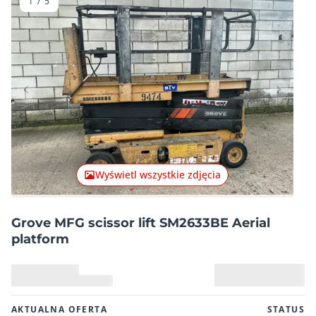
1
/
5
Poprzednia pozycja
Następn
Wyświetl wszystkie zdjęcia
Grove MFG scissor lift SM2633BE Aerial
platform
AKTUALNA OFERTA
STATUS