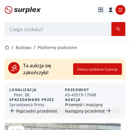
Strona główna
Pasek wyszukiwania
Strona główna
Budowa
Platformy podnosne
Ta aukcja się
Zobacz podobne licytacje
zakończyła!
LOKALIZACJA
PRZEDMIOT
Peer, BE
A3-43519-17048
SPRZEDAWANE PRZEZ
AUKCJA
Sprzedawca firma
Przemysł i maszyny
Poprzedni przedmiot
Następny przedmiot