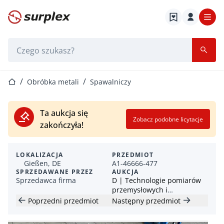
Strona główna
Pasek wyszukiwania
Strona główna
Obróbka metali
Spawalniczy
Ta aukcja się
Zobacz podobne licytacje
zakończyła!
LOKALIZACJA
PRZEDMIOT
Gießen, DE
A1-46666-477
SPRZEDAWANE PRZEZ
AUKCJA
Sprzedawca firma
D | Technologie pomiarów
przemysłowych i
procesowych Urządzenia
Poprzedni przedmiot
Następny przedmiot
m.in. Siemens, Rittal &
Bühler