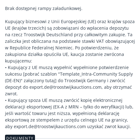
Brak dostępnej rampy załadunkowej.
Kupujący biznesowi z Unii Europejskiej (UE) oraz krajów spoza
UE (krajów trzecich) są zobowiązani do wpłacenia depozytu
na rzecz Troostwijk Deutschland przy całkowitym zakupie. Ta
zaliczka jest obliczana na podstawie stawki VAT obowiązującej
w Republice Federalnej Niemiec. Po potwierdzeniu, że
zakupiona działka opuściła UE, kaucja zostanie zwrócona
kupującemu:
• Kupujący z UE muszą wypełnić wypełnione potwierdzenie
sukcesu [pobrać szablon "Template_Intra-Community Supply
(DE-EN)" załączony tutaj] do Troostwijk Germany i zwrócić
depozyt do export.de@troostwijkauctions.com, aby otrzymać
zwrot.
• Kupujący spoza UE muszą zwrócić kopię elektronicznej
deklaracji eksportowej (EX-A z MRN – tylko do weryfikacji) lub,
jeśli wartość towaru jest niższa, wypełnioną deklarację
eksportową ze stempelem z urzędu celnego UE na granicy,
DOKUMENTY