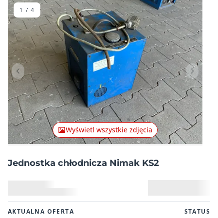
1
/
4
Poprzednia pozycja
Następn
Wyświetl wszystkie zdjęcia
Jednostka chłodnicza Nimak KS2
AKTUALNA OFERTA
STATUS