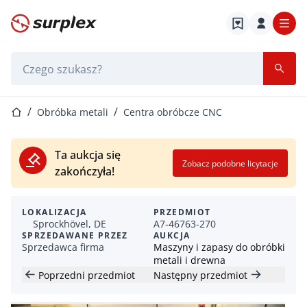
Strona główna
Pasek wyszukiwania
Strona główna
Obróbka metali
Centra obróbcze CNC
Ta aukcja się
Zobacz podobne licytacje
zakończyła!
LOKALIZACJA
PRZEDMIOT
Sprockhövel, DE
A7-46763-270
SPRZEDAWANE PRZEZ
AUKCJA
Sprzedawca firma
Maszyny i zapasy do obróbki
metali i drewna
Poprzedni przedmiot
Następny przedmiot