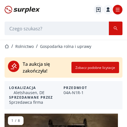
Strona główna
Pasek wyszukiwania
Strona główna
Rolnictwo
Gospodarka rolna i uprawy
Ta aukcja się
Zobacz podobne licytacje
zakończyła!
LOKALIZACJA
PRZEDMIOT
Aletshausen, DE
04A-N1R-1
SPRZEDAWANE PRZEZ
Sprzedawca firma
1
/
8