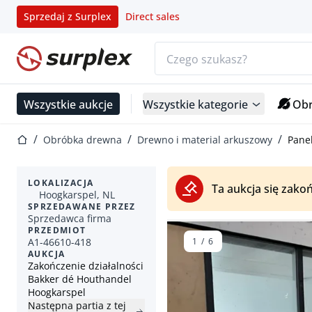
Sprzedaj z Surplex
Direct sales
Pasek wyszukiwania
Strona główna
Wszystkie aukcje
Wszystkie kategorie
Obr
Strona główna
Obróbka drewna
Drewno i material arkuszowy
Pane
LOKALIZACJA
Ta aukcja się zakoń
Hoogkarspel, NL
SPRZEDAWANE PRZEZ
Sprzedawca firma
PRZEDMIOT
A1-46610-418
1
/
6
AUKCJA
Zakończenie działalności
Bakker dé Houthandel
Hoogkarspel
Następna partia z tej