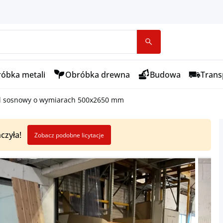
óbka metali
Obróbka drewna
Budowa
Transp
l sosnowy o wymiarach 500x2650 mm
czyła!
Zobacz podobne licytacje