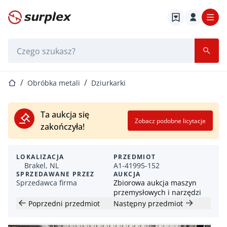
Strona główna
Pasek wyszukiwania
Strona główna
Obróbka metali
Dziurkarki
Ta aukcja się
Zobacz podobne licytacje
zakończyła!
LOKALIZACJA
PRZEDMIOT
Brakel, NL
A1-41995-152
SPRZEDAWANE PRZEZ
AUKCJA
Sprzedawca firma
Zbiorowa aukcja maszyn
przemysłowych i narzędzi
Poprzedni przedmiot
Następny przedmiot