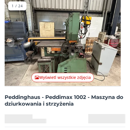
1
/
24
Poprzednia pozycja
Następn
Wyświetl wszystkie zdjęcia
Peddinghaus - Peddimax 1002 - Maszyna do
dziurkowania i strzyżenia