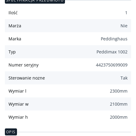
SPECYFIKACJA PRZEDMIOTU
Ilość
1
Marża
Nie
Marka
Peddinghaus
Typ
Peddimax 1002
Numer seryjny
4423750699009
Sterowanie nozne
Tak
Wymiar l
2300
mm
Wymiar w
2100
mm
Wymiar h
2000
mm
OPIS