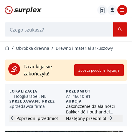
Strona główna
Pasek wyszukiwania
Strona główna
Obróbka drewna
Drewno i material arkuszowy
Ta aukcja się
Zobacz podobne licytacje
zakończyła!
LOKALIZACJA
PRZEDMIOT
Hoogkarspel, NL
A1-46610-81
SPRZEDAWANE PRZEZ
AUKCJA
Sprzedawca firma
Zakończenie działalności
Bakker dé Houthandel
Hoogkarspel
Poprzedni przedmiot
Następny przedmiot