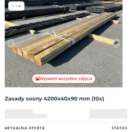
1
/
4
Poprzednia pozycja
Następn
Wyświetl wszystkie zdjęcia
Zasady sosny 4200x40x90 mm (10x)
AKTUALNA OFERTA
STATUS