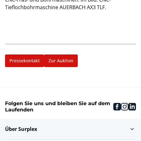
Tieflochbohrmaschine AUERBACH AX3 TLF.
Pressekontakt
Zur Auktion
Folgen Sie uns und bleiben Sie auf dem
faceboo
inst
li
Laufenden
Über Surplex