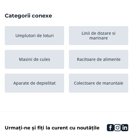
Categorii conexe
Linii de dozare si
Umplutori de loturi
marinare
Masini de cules
Racitoare de alimente
Aparate de depielitat
Colectoare de maruntaie
Asomatoare cu bai de
Mese de transfer
apa
faceboo
inst
li
Urmați-ne și fiți la curent cu noutățile
Aparate de transat carne
Alte echipamente de
de pasare
procesat...