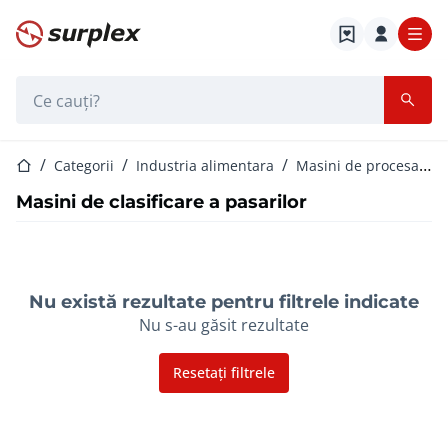
Pagina de start
Bara de căutare
Pagina de start
Categorii
Industria alimentara
Masini de procesare carne de pasare
Masini de clasificare a pasarilor
Nu există rezultate pentru filtrele indicate
Nu s-au găsit rezultate
Resetați filtrele