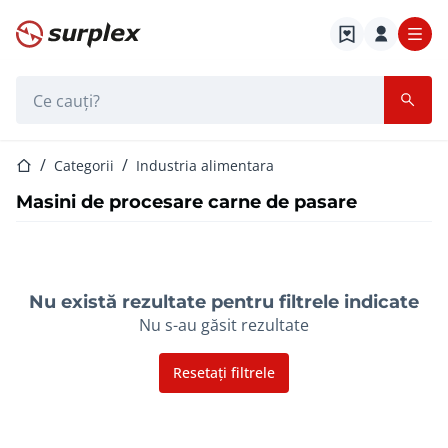
Pagina de start
Bara de căutare
Pagina de start
Categorii
Industria alimentara
Masini de procesare carne de pasare
Nu există rezultate pentru filtrele indicate
Nu s-au găsit rezultate
Resetați filtrele