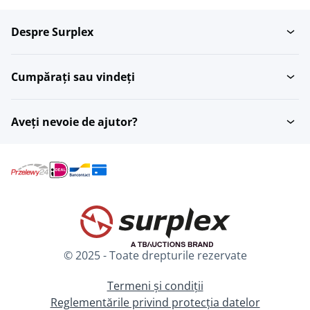
Despre Surplex
Gatire si prajire
Curatare
Cumpărați sau vindeți
Masini de procesare
Masini de clasificare a
peste
pasarilor
Aveți nevoie de ajutor?
Linii de dozare si
Umplutori de loturi
marinare
Masini de cules
Racitoare de alimente
© 2025 - Toate drepturile rezervate
Aparate de depielitat
Colectoare de maruntaie
Termeni și condiții
Reglementările privind protecția datelor