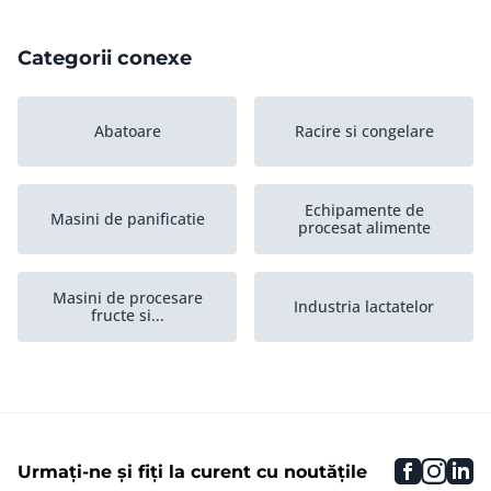
Categorii conexe
Abatoare
Racire si congelare
Echipamente de
Masini de panificatie
procesat alimente
Masini de procesare
Industria lactatelor
fructe si...
Industria de procesare a
Depozitare si
carnii
infrastructura
faceboo
inst
li
Urmați-ne și fiți la curent cu noutățile
Masini pentru dulciuri
Masini de umplut lichide