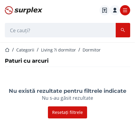
Pagina de start
Bara de căutare
Pagina de start
Categorii
Living ?i dormitor
Dormitor
Paturi cu arcuri
Nu există rezultate pentru filtrele indicate
Nu s-au găsit rezultate
Resetați filtrele