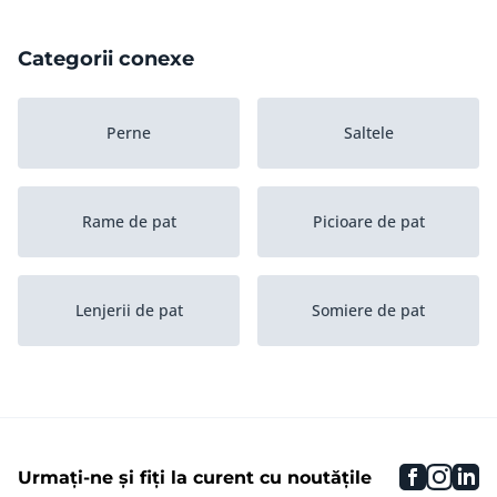
Categorii conexe
Perne
Saltele
Rame de pat
Picioare de pat
Lenjerii de pat
Somiere de pat
Tablii
faceboo
inst
li
Urmați-ne și fiți la curent cu noutățile