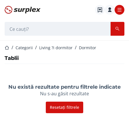
Pagina de start
Bara de căutare
Pagina de start
Categorii
Living ?i dormitor
Dormitor
Tablii
Nu există rezultate pentru filtrele indicate
Nu s-au găsit rezultate
Resetați filtrele