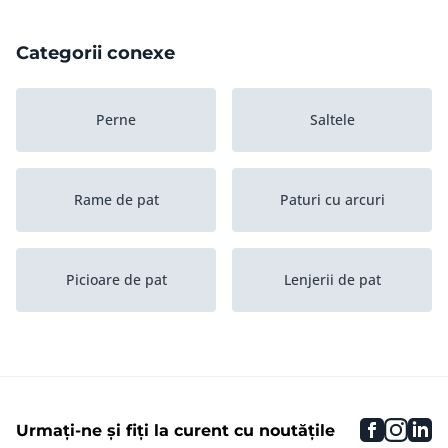
Categorii conexe
Perne
Saltele
Rame de pat
Paturi cu arcuri
Picioare de pat
Lenjerii de pat
Somiere de pat
faceboo
inst
li
Urmați-ne și fiți la curent cu noutățile