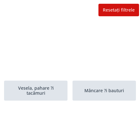
Resetați filtrele
Vesela, pahare ?i
Mâncare ?i bauturi
tacâmuri