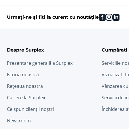
facebook
instag
link
Urmați-ne și fiți la curent cu noutățile
Despre Surplex
Cumpărați 
Prezentare generală a Surplex
Serviciile no
Istoria noastră
Vizualizați to
Rețeaua noastră
Vânzarea cu
Cariere la Surplex
Servicii de i
Ce spun clienții noștri
Închiderea a
Newsroom