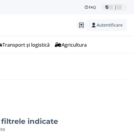
|
FAQ
Autentificare
Transport și logistică
Agricultura
filtrele indicate
ate