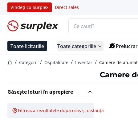
Vindeți cu Surplex
Direct sales
Bara de căutare
Pagina de start
Toate licitațiile
Toate categoriile
Prelucrar
Pagina de start
Categorii
Ospitalitate
Inventar
Camere de afumat
Camere d
Găsește loturi în apropiere
Filtrează rezultatele după oraș și distanță