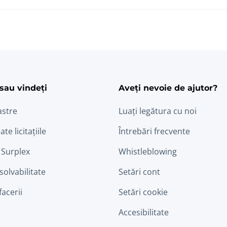
ram
edin
sau vindeți
Aveți nevoie de ajutor?
astre
Luați legătura cu noi
ate licitațiile
Întrebări frecvente
 Surplex
Whistleblowing
nsolvabilitate
Setări cont
facerii
Setări cookie
Accesibilitate